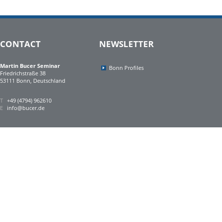
CONTACT
NEWSLETTER
Martin Bucer Seminar
Bonn Profiles
Friedrichstraße 38
53111 Bonn, Deutschland
T
+49 (4794) 962610
E
info@bucer.de