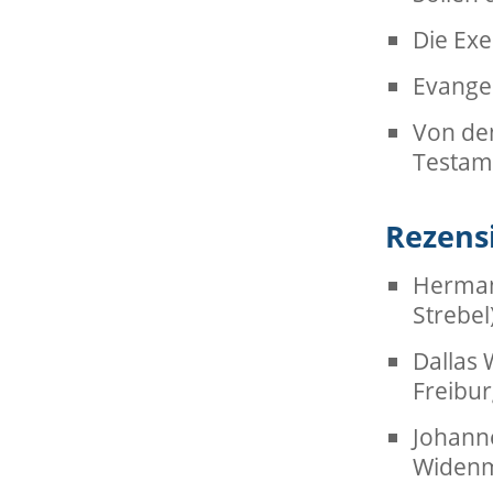
Die Exe
Evangel
Von den
Testam
Rezens
Herman 
Strebel
Dallas 
Freibu
Johann
Widenm