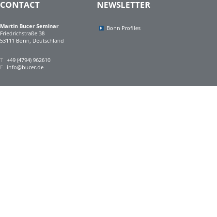
CONTACT
NEWSLETTER
Martin Bucer Seminar
Bonn Profiles
Friedrichstraße 38
53111 Bonn, Deutschland
T
+49 (4794) 962610
E
info@bucer.de