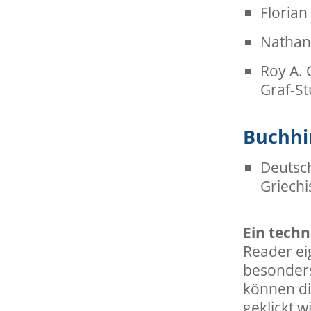
Florian
Nathani
Roy A. 
Graf-St
Buchhi
Deutsch
Griechi
Ein techn
Reader eig
besonders 
können di
geklickt w