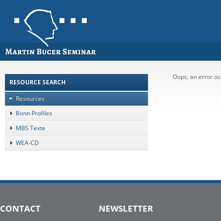
Oops, an error o
RESOURCE SEARCH
Resources
Bonn Profiles
MBS Texte
WEA-CD
CONTACT
NEWSLETTER