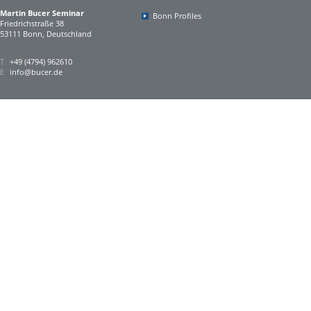
Martin Bucer Seminar
Bonn Profiles
Friedrichstraße 38
53111 Bonn, Deutschland
T
+49 (4794) 962610
E
info@bucer.de