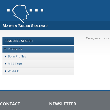
Oops, an error 
RESOURCE SEARCH
Resources
Bonn Profiles
MBS Texte
WEA-CD
CONTACT
NEWSLETTER