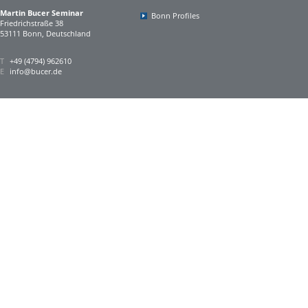
Martin Bucer Seminar
Bonn Profiles
Friedrichstraße 38
53111 Bonn, Deutschland
T
+49 (4794) 962610
E
info@bucer.de