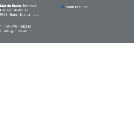
Martin Bucer Seminar
Bonn Profiles
Friedrichstraße 38
53111 Bonn, Deutschland
T
+49 (4794) 962610
E
info@bucer.de