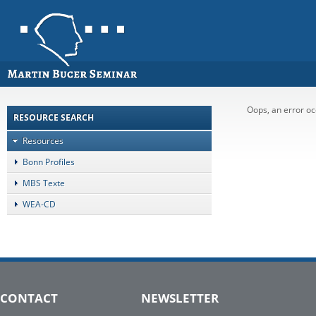
Oops, an error o
RESOURCE SEARCH
Resources
Bonn Profiles
MBS Texte
WEA-CD
CONTACT
NEWSLETTER