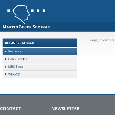
Oops, an error 
RESOURCE SEARCH
Resources
Bonn Profiles
MBS Texte
WEA-CD
CONTACT
NEWSLETTER