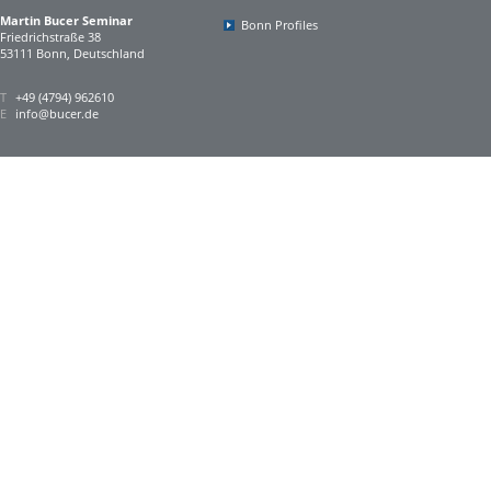
Martin Bucer Seminar
Bonn Profiles
Friedrichstraße 38
53111 Bonn, Deutschland
T
+49 (4794) 962610
E
info@bucer.de