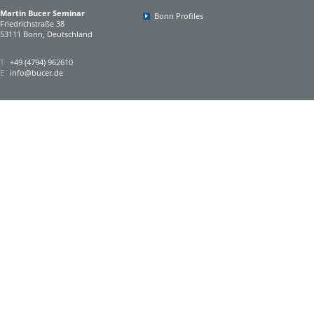
Martin Bucer Seminar
Bonn Profiles
Friedrichstraße 38
53111 Bonn, Deutschland
T
+49 (4794) 962610
E
info@bucer.de