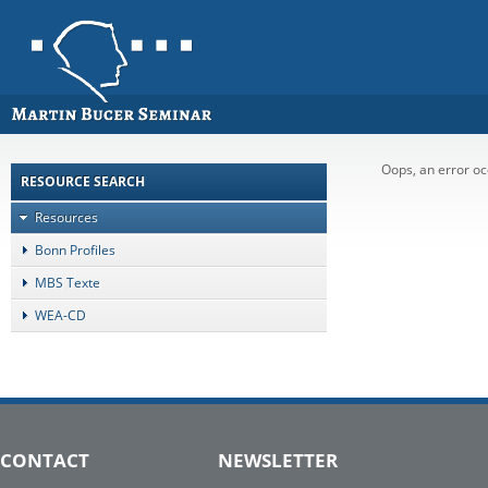
Oops, an error 
RESOURCE SEARCH
Resources
Bonn Profiles
MBS Texte
WEA-CD
CONTACT
NEWSLETTER