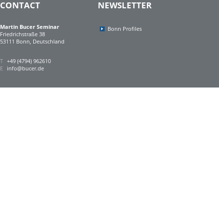
CONTACT
NEWSLETTER
Martin Bucer Seminar
Bonn Profiles
Friedrichstraße 38
53111 Bonn, Deutschland
T
+49 (4794) 962610
E
info@bucer.de