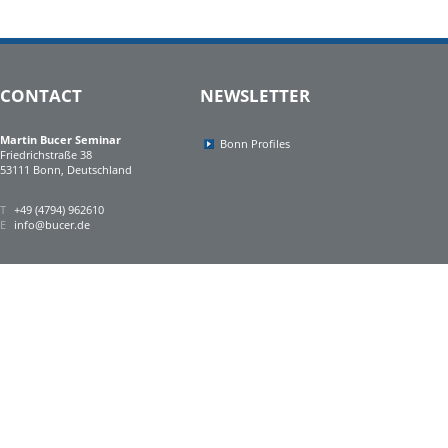
CONTACT
NEWSLETTER
Martin Bucer Seminar
Bonn Profiles
Friedrichstraße 38
53111 Bonn, Deutschland
T
+49 (4794) 962610
E
info@bucer.de