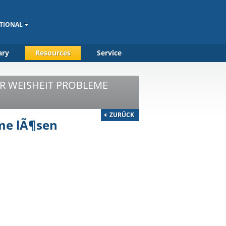
TIONAL
ary
Resources
Service
HER WEISHEIT PROBLEME
ZURÜCK
eme lÃ¶sen