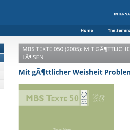
INTERNA
Home
The Semin
MBS TEXTE 050 (2005): MIT GÃ¶TTLIC
LÃ¶SEN
Mit gÃ¶ttlicher Weisheit Probl