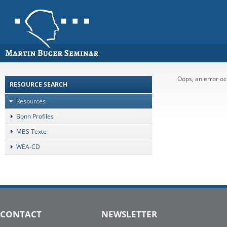
Oops, an error 
RESOURCE SEARCH
Resources
Bonn Profiles
MBS Texte
WEA-CD
CONTACT
NEWSLETTER