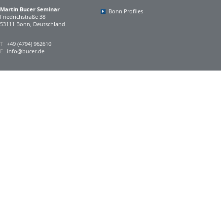
Martin Bucer Seminar
Bonn Profiles
Friedrichstraße 38
53111 Bonn, Deutschland
T
+49 (4794) 962610
E
info@bucer.de