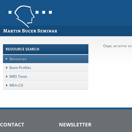
Oops, an error 
RESOURCE SEARCH
Resources
Bonn Profiles
MBS Texte
WEA-CD
CONTACT
NEWSLETTER