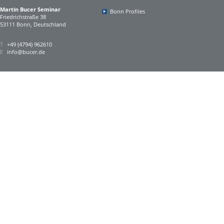
Martin Bucer Seminar
Bonn Profiles
Friedrichstraße 38
53111 Bonn, Deutschland
T
+49 (4794) 962610
E
info@bucer.de