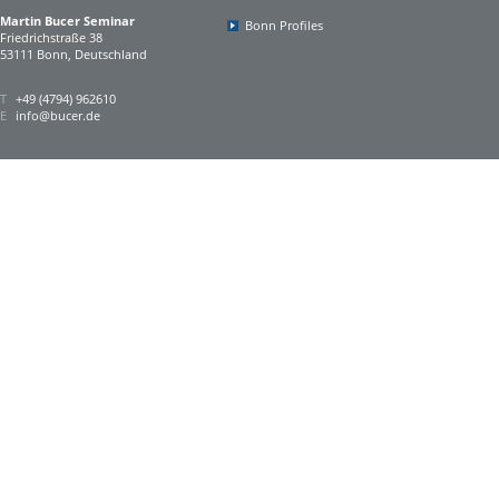
Martin Bucer Seminar
Bonn Profiles
Friedrichstraße 38
53111 Bonn, Deutschland
T
+49 (4794) 962610
E
info@bucer.de