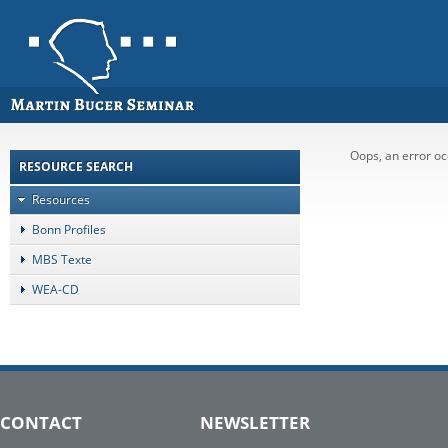
Oops, an error o
RESOURCE SEARCH
Resources
Bonn Profiles
MBS Texte
WEA-CD
CONTACT
NEWSLETTER