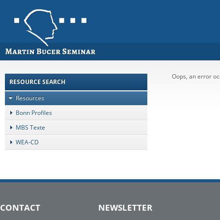
Oops, an error 
RESOURCE SEARCH
Resources
Bonn Profiles
MBS Texte
WEA-CD
CONTACT
NEWSLETTER