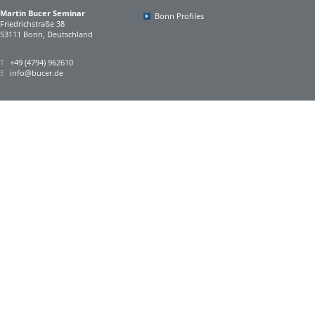
Martin Bucer Seminar
Bonn Profiles
Friedrichstraße 38
53111 Bonn, Deutschland
T
+49 (4794) 962610
E
info@bucer.de