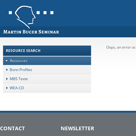
Oops, an error 
RESOURCE SEARCH
Resources
Bonn Profiles
MBS Texte
WEA-CD
CONTACT
NEWSLETTER