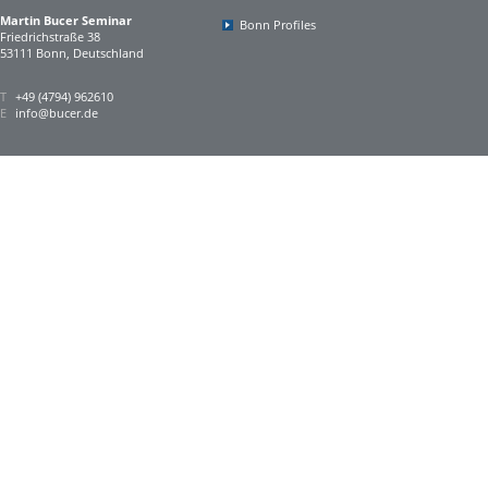
Martin Bucer Seminar
Bonn Profiles
Friedrichstraße 38
53111 Bonn, Deutschland
T
+49 (4794) 962610
E
info@bucer.de