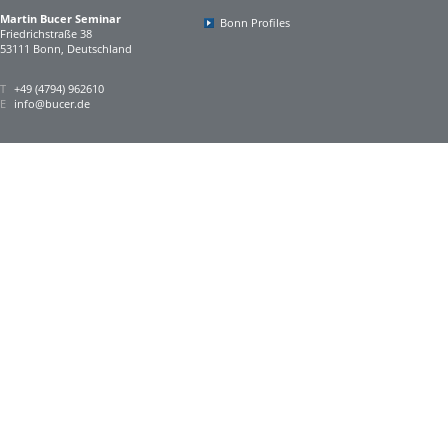
Martin Bucer Seminar
Bonn Profiles
Friedrichstraße 38
53111 Bonn, Deutschland
T
+49 (4794) 962610
E
info@bucer.de