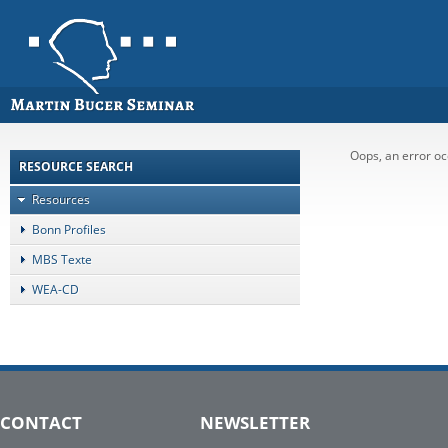
Oops, an error 
RESOURCE SEARCH
Resources
Bonn Profiles
MBS Texte
WEA-CD
CONTACT
NEWSLETTER