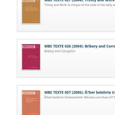
Trinity and Work: A critique of the view of the daily
MBS TEXTE 026 (2004): Bribery and Corr
Bribery and Corruption
MBS TEXTE 057 (2005): Ã?ber belehrte 
Ã?ber belehrte Unwissenheit: Nikolaus von Kues â?