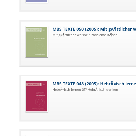
MBS TEXTE 050 (2005): Mit gÃ¶ttlicher 
Mit gÃ¶ttlicher Weisheit Probleme lÃ¶sen
MBS TEXTE 048 (2005): HebrÃ¤isch lern
HebrÃ¤isch lernen â?? HebrÃ¤isch denken