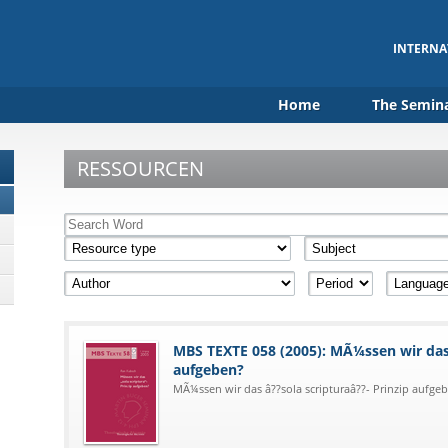
INTERNA
Home
The Semin
RESSOURCEN
MBS TEXTE 058 (2005): MÃ¼ssen wir das 
aufgeben?
MÃ¼ssen wir das â??sola scripturaâ??- Prinzip aufge