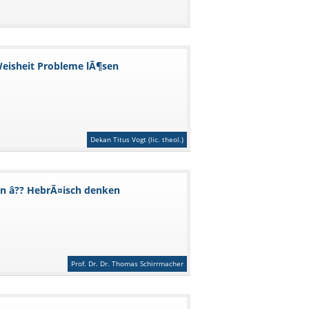
Weisheit Probleme lÃ¶sen
Dekan Titus Vogt (lic. theol.)
en â?? HebrÃ¤isch denken
Prof. Dr. Dr. Thomas Schirrmacher