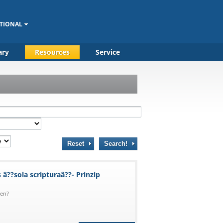
TIONAL
ary
Resources
Service
Reset
Search!
â??sola scripturaâ??- Prinzip
ben?