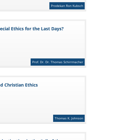
Prodekan Ron Kubsch
ial Ethics for the Last Days?
Prof. Dr. Dr. Thomas Schirrmacher
 Christian Ethics
Thomas K. Johnson