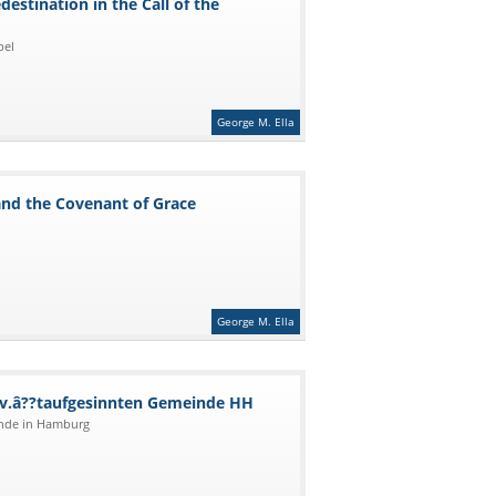
estination in the Call of the
pel
George M. Ella
and the Covenant of Grace
George M. Ella
ev.â??taufgesinnten Gemeinde HH
inde in Hamburg