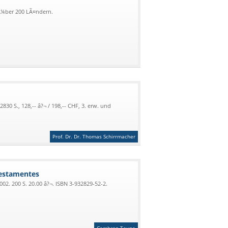
Ã¼ber 200 LÃ¤ndern.
2830 S., 128,-- â?¬ / 198,-- CHF, 3. erw. und
Prof. Dr. Dr. Thomas Schirrmacher
Testamentes
02. 200 S. 20.00 â?¬. ISBN 3-932829-52-2.