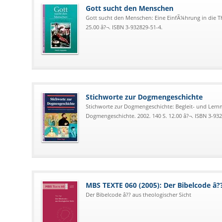
Gott sucht den Menschen
Gott sucht den Menschen: Eine EinfÃ¼hrung in die Th
25.00 â?¬. ISBN 3-932829-51-4.
Stichworte zur Dogmengeschichte
Stichworte zur Dogmengeschichte: Begleit- und Lern
Dogmengeschichte. 2002. 140 S. 12.00 â?¬. ISBN 3-932
MBS TEXTE 060 (2005): Der Bibelcode â??
Der Bibelcode â?? aus theologischer Sicht