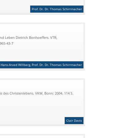
Prof. Dr. Dr. Thomas Schirrmacher
und Leben Dietrich Bonhoeffers. VTR,
7965-43-7
Hans-Arved Willberg, Prof. Dr. Dr. Thomas Schirrmacher
is des Christenlebens. VKW, Bonn: 2004. 114 S.
Clair Davis