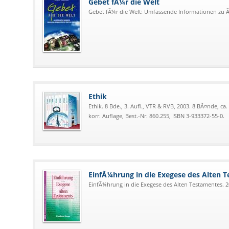
Gebet fÃ¼r die Welt
Gebet fÃ¼r die Welt: Umfassende Informationen zu 
Ethik
Ethik. 8 Bde., 3. Aufl., VTR & RVB, 2003. 8 BÃ¤nde, ca. 
korr. Auflage, Best.-Nr. 860.255, ISBN 3-933372-55-0.
EinfÃ¼hrung in die Exegese des Alten 
EinfÃ¼hrung in die Exegese des Alten Testamentes. 20