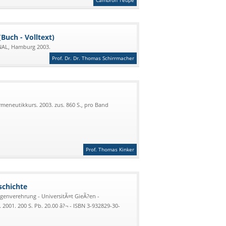
Cambron Teupe
uch - Volltext)
AL, Hamburg 2003.
Prof. Dr. Dr. Thomas Schirrmacher
rmeneutikkurs. 2003. zus. 860 S., pro Band
Prof. Thomas Kinker
schichte
igenverehrung - UniversitÃ¤t GieÃ?en -
2001. 200 S. Pb. 20.00 â?¬ - ISBN 3-932829-30-