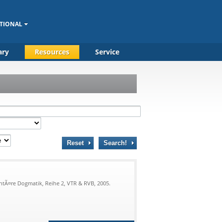
TIONAL
ary
Resources
Service
Reset
Search!
ntÃ¤re Dogmatik, Reihe 2, VTR & RVB, 2005.