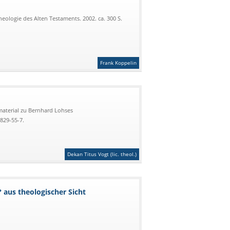
eologie des Alten Testaments. 2002. ca. 300 S.
Frank Koppelin
material zu Bernhard Lohses
829-55-7.
Dekan Titus Vogt (lic. theol.)
 aus theologischer Sicht