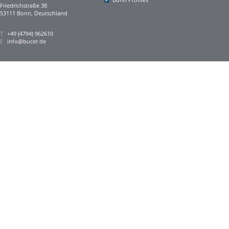
Friedrichstraße 38
53111 Bonn, Deutschland
T
+49 (4794) 962610
E
info@bucer.de